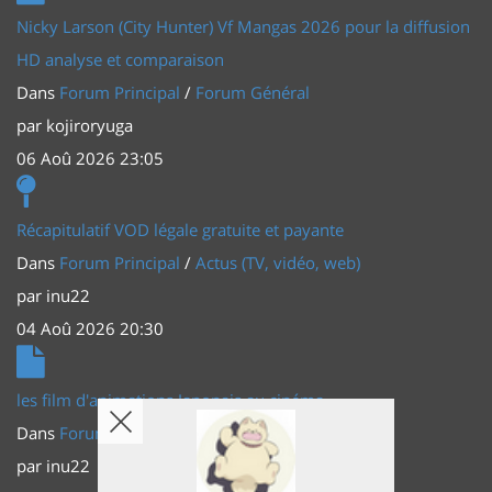
Nicky Larson (City Hunter) Vf Mangas 2026 pour la diffusion
HD analyse et comparaison
Dans
Forum Principal
/
Forum Général
par
kojiroryuga
06 Aoû 2026 23:05
Récapitulatif VOD légale gratuite et payante
Dans
Forum Principal
/
Actus (TV, vidéo, web)
par
inu22
04 Aoû 2026 20:30
les film d'animations Japonais au cinéma
Dans
Forum Principal
/
Actus (TV, vidéo, web)
par
inu22