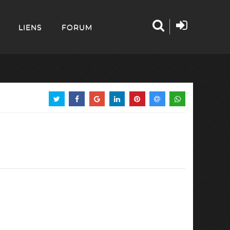
LIENS
FORUM