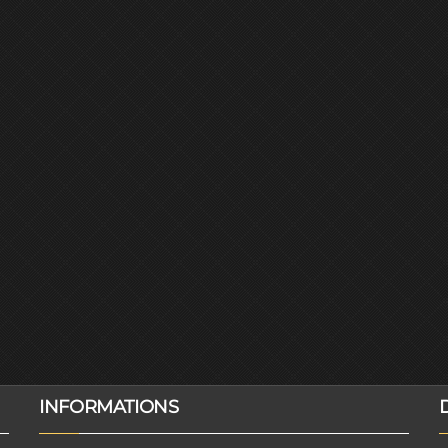
INFORMATIONS