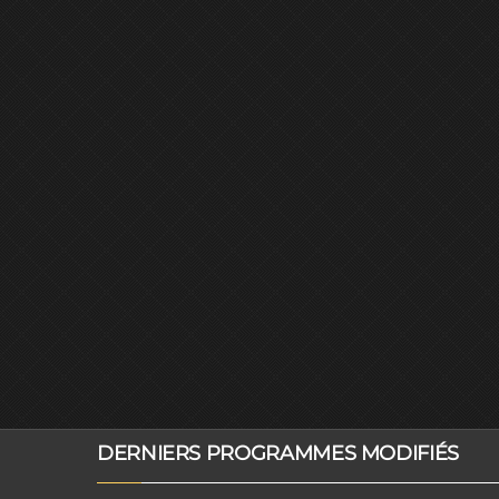
DERNIERS PROGRAMMES MODIFIÉS