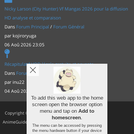
Nicky Larson (City Hunter) Vf Mangas 2026 pour la diffusion
HD analyse et comparaison
Dans
Forum Principal
/
Forum Général
par
kojiroryuga
06 Aoû 2026 23:05
Récapitulatif VOD légale gratuite et payante
Dans
Forum Principal
/
Actus (TV, vidéo, web)
par
inu22
04 Aoû 2026 20:30
To add this web app to the home
screen open the browser option
Facebook
menu and tap on
Add to
Copyright ©
homescreen
.
Youtube
AnimeGuides
The menu can be accessed by pressing
Twitter
the menu hardware button if your device