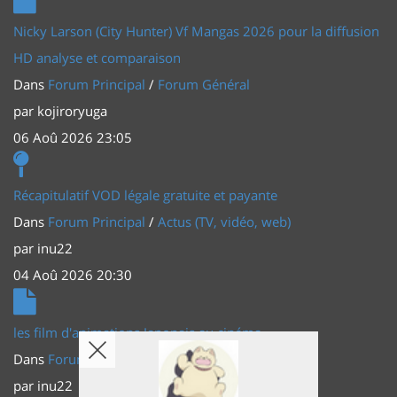
Nicky Larson (City Hunter) Vf Mangas 2026 pour la diffusion
HD analyse et comparaison
Dans
Forum Principal
/
Forum Général
par
kojiroryuga
06 Aoû 2026 23:05
Récapitulatif VOD légale gratuite et payante
Dans
Forum Principal
/
Actus (TV, vidéo, web)
par
inu22
04 Aoû 2026 20:30
les film d'animations Japonais au cinéma
Dans
Forum Principal
/
Actus (TV, vidéo, web)
par
inu22