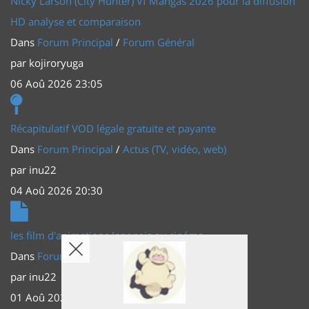
Nicky Larson (City Hunter) Vf Mangas 2026 pour la diffusion
HD analyse et comparaison
Dans
Forum Principal
/
Forum Général
par
kojiroryuga
06 Aoû 2026 23:05
Récapitulatif VOD légale gratuite et payante
Dans
Forum Principal
/
Actus (TV, vidéo, web)
par
inu22
04 Aoû 2026 20:30
les film d'animations Japonais au cinéma
Dans
Forum Principal
/
Actus (TV, vidéo, web)
par
inu22
01 Aoû 2026 20:56